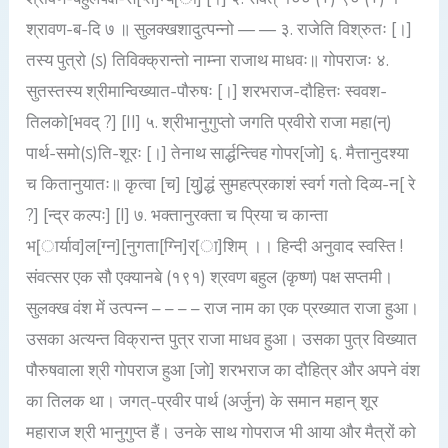
श्रावण-ब-दि ७ ॥ सुलक्खशादुत्पन्नो — — ३. राजेति विश्रुतः [।]
तस्य पुत्रो (ऽ) तिविक्क्रान्तो नाम्ना राजाथ माधवः॥ गोपराजः ४.
सुतस्तस्य श्रीमान्विख्यात-पौरुषः [।] शरभराज-दौहित्तः स्ववश-
तिलको[भवद् ?] [II] ५. श्रीभानुगुप्तो जगति प्रवीरो राजा महा(न्)
पार्थ-समो(ऽ)ति-शूरः [।] तेनाथ सार्द्धन्त्विह गोपर[जो] ६. मैत्तानुदश्या
च कितानुयातः॥ कृत्वा [च] [यु]द्धं सुमहत्प्रकाशं स्वर्ग गतो दिव्य-न[ रे
?] [न्द्र कल्पः] [I] ७. भक्तानुरक्ता च प्रिया च कान्ता
भ[ार्याव]ल[ग्न][नुगता[ग्नि]र[ा]शिम् ।। हिन्दी अनुवाद स्वस्ति !
संवत्सर एक सौ एक्यानबे (१९१) श्रवण बहुल (कृष्ण) पक्ष सप्तमी।
सुलक्ख वंश में उत्पन्न – – – – राज नाम का एक प्रख्यात राजा हुआ।
उसका अत्यन्त विक्रान्त पुत्र राजा माधव हुआ। उसका पुत्र विख्यात
पौरुषवाला श्री गोपराज हुआ [जो] शरभराज का दौहित्र और अपने वंश
का तिलक था। जगत्-प्रवीर पार्थ (अर्जुन) के समान महान् शूर
महाराज श्री भानुगुप्त हैं। उनके साथ गोपराज भी आया और मैत्रों को