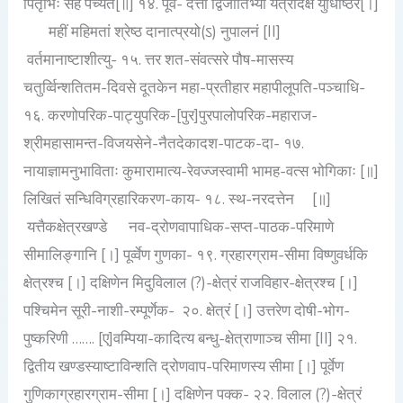
पितृभिः सह पच्यते[॥] १४. पूर्व- दत्तां द्विजातिभ्यो यत्रादक्ष युधिष्ठिर[।]
महीं महिमतां श्रेष्ठ दानात्प्रयो(ऽ) नुपालनं [II]
वर्तमानाष्टाशीत्यु- १५. त्तर शत-संवत्सरे पौष-मासस्य
चतुर्व्विन्शतितम-दिवसे दूतकेन महा-प्रतीहार महापीलूपति-पञ्चाधि-
१६. करणोपरिक-पाट्युपरिक-[पुर]पुरपालोपरिक-महाराज-
श्रीमहासामन्त-विजयसेने-नैतदेकादश-पाटक-दा- १७.
नायाज्ञामनुभाविताः कुमारामात्य-रेवज्जस्वामी भामह-वत्स भोगिकाः [॥]
लिखितं सन्धिविग्रहारिकरण-काय- १८. स्थ-नरदत्तेन [॥]
यत्तैकक्षेत्रखण्डे नव-द्रोणवापाधिक-सप्त-पाठक-परिमाणे
सीमालिङ्गानि [।] पूर्व्वेण गुणका- १९. ग्रहारग्राम-सीमा विष्णुवर्धकि
क्षेत्रश्च [।] दक्षिणेन मिदुविलाल (?)-क्षेत्रं राजविहार-क्षेत्रश्च [।]
पश्चिमेन सूरी-नाशी-रम्पूर्णेक- २०. क्षेत्रं [।] उत्तरेण दोषी-भोग-
पुष्करिणी ……. [ए]वम्पिया-कादित्य बन्धु-क्षेत्राणाञ्च सीमा [II] २१.
द्वितीय खण्डस्याष्टाविन्शति द्रोणवाप-परिमाणस्य सीमा [।] पूर्वेण
गुणिकाग्रहारग्राम-सीमा [।] दक्षिणेन पक्क- २२. विलाल (?)-क्षेत्रं