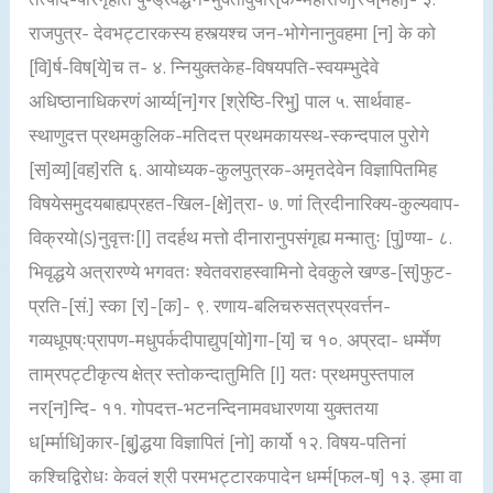
राजपुत्र- देवभट्टारकस्य हस्त्यश्च जन-भोगेनानुवहमा [न] के को
[वि]र्ष-विष[ये]च त- ४. न्नियुक्तकेह-विषयपति-स्वयम्भुदेवे
अधिष्ठानाधिकरणं आर्य्य[न]गर [श्रेष्ठि-रिभु] पाल ५. सार्थवाह-
स्थाणुदत्त प्रथमकुलिक-मतिदत्त प्रथमकायस्थ-स्कन्दपाल पुरोगे
[स]व्य][वह]रति ६. आयोध्यक-कुलपुत्रक-अमृतदेवेन विज्ञापितमिह
विषयेसमुदयबाह्यप्रहत-खिल-[क्षे]त्रा- ७. णां त्रिदीनारिक्य-कुल्यवाप-
विक्रयो(ऽ)नुवृत्तः[I] तदर्हथ मत्तो दीनारानुपसंगृह्य मन्मातुः [पु]ण्या- ८.
भिवृद्धये अत्रारण्ये भगवतः श्वेतवराहस्वामिनो देवकुले खण्ड-[स्]फुट-
प्रति-[सं.] स्का [र]-[क]- ९. रणाय-बलिचरुसत्रप्रवर्त्तन-
गव्यधूपष्ःप्रापण-मधुपर्कदीपाद्युप[यो]गा-[य] च १०. अप्रदा- धर्म्मेण
ताम्रपट्टीकृत्य क्षेत्र स्तोकन्दातुमिति [I] यतः प्रथमपुस्तपाल
नर[न]न्दि- ११. गोपदत्त-भटनन्दिनामवधारणया युक्ततया
ध[र्म्माधि]कार-[बु]द्धया विज्ञापितं [नो] कार्यो १२. विषय-पतिनां
कश्चिद्विरोधः केवलं श्री परमभट्टारकपादेन धर्म्म[फल-ष] १३. ड्मा वा