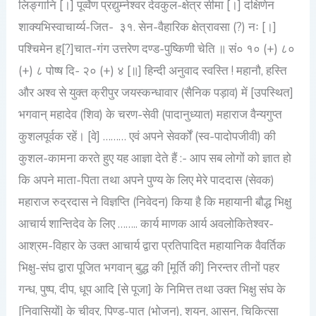
लिङ्गानि [।] पूर्व्वेण प्रद्युम्नेश्वर देवकुल-क्षेत्र सीमा [।] दक्षिणेन
शाक्यभिस्वाचार्य्य-जित- ३१. सेन-वैहारिक क्षेत्रावसा (?) नः [।]
पश्चिमेन ह[?]चात-गंग उत्तरेण दण्ड-पुष्किणी चेति ॥ सं० १० (+) ८०
(+) ८ पोष्ष दि- २० (+) ४ [॥] हिन्दी अनुवाद स्वस्ति ! महानौ, हस्ति
और अश्व से युक्त क्रीपुर जयस्कन्धावार (सैनिक पड़ाव) में [उपस्थित]
भगवान् महादेव (शिव) के चरण-सेवी (पादानुध्यात) महाराज वैन्यगुप्त
कुशलपूर्वक रहें। [वे] ……… एवं अपने सेवर्कों (स्व-पादोपजीवी) की
कुशल-कामना करते हुए यह आज्ञा देते हैं :- आप सब लोगों को ज्ञात हो
कि अपने माता-पिता तथा अपने पुण्य के लिए मेरे पाददास (सेवक)
महाराज रुद्रदास ने विज्ञप्ति (निवेदन) किया है कि महायानी बौद्ध भिक्षु
आचार्य शान्तिदेव के लिए …….. कार्य माणक आर्य अवलोकितेश्वर-
आश्रम-विहार के उक्त आचार्य द्वारा प्रतिपादित महायानिक वैवर्तिक
भिक्षु-संघ द्वारा पूजित भगवान् बुद्ध की [मूर्ति की] निरन्तर तीनों पहर
गन्ध, पुष्प, दीप, धूप आदि [से पूजा] के निमित्त तथा उक्त भिक्षु संघ के
[निवासियों] के चीवर, पिण्ड-पात (भोजन), शयन, आसन, चिकित्सा