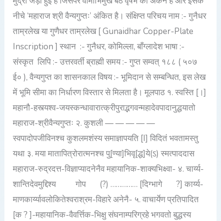
मुद्रा जड़ी हुई हैं जिसपर वामाभिमुख बैठे वृषभ का अंकन है और इसके
ई०)
नीचे ‘महाराज श्री वैन्यगुप्तः’ अंकित है। संक्षिप्त परिचय नाम :- गुनैधर
ताम्रलेख या गुणैधर ताम्रलेख [ Gunaidhar Copper-Plate
Inscription ] स्थान :- गुनैधर, कोमिल्ला, बाँग्लादेश भाषा :-
संस्कृत लिपि :- उत्तरवर्ती ब्राह्मी समय :- गुप्त सम्वत् १८८ ( ५०७
ई० ), वैन्यगुप्त का शासनकाल विषय :- भूमिदान से सम्बन्धित, इस लेख
में भूमि सीमा का निर्धारण विस्तार से मिलता है। मूलपाठ १. स्वस्ति [।]
महानौ-हस्त्यश्व-जयस्कन्धावारात्क्रीपुराद्भगवन्महादेवपादानुद्धयातो
महाराज-श्रीवैन्यगुप्तः २. कुशली — — — — —
स्वपादोपजीविनश्च कुशलमशंस्य समाज्ञापयति [I] विदितं भवतामस्तु
यथा ३. मया मातापित्रोरात्मनश्च पु[ण्या]भिवृ[द्ध]ये(ऽ) स्मत्पाददास
महाराज-रुद्रदत्त-विज्ञाप्यादनेनैव महायानिक-शाक्यभिक्ष्वा- ४. चार्य्य-
शान्तिदेवमुद्दिश्य गोप (?) …………… [दिग्भागे ?] कार्य्य-
माणकार्य्यावलोकितेश्वराश्रम-विहारे अनेनै- ५. वाचार्येण प्रतिपादित
[क ? ]-महायानिक-वैवर्त्तिक-भिक्षु संघनाम्परिग्रहे भगवतो बुद्धस्य