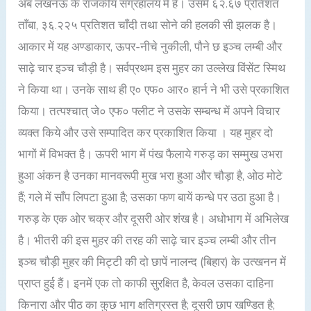
अब लखनऊ के राजकीय संग्रहालय में है। उसमें ६२.६७ प्रतिशत
ताँबा, ३६.२२५ प्रतिशत चाँदी तथा सोने की हलकी सी झलक है।
आकार में यह अण्डाकार, ऊपर-नीचे नुकीली, पौने छ इञ्च लम्बी और
साढ़े चार इञ्च चौड़ी है। सर्वप्रथम इस मुहर का उल्लेख विंसेंट स्मिथ
ने किया था। उनके साथ ही ए० एफ० आर० हार्न ने भी उसे प्रकाशित
किया। तत्पश्चात् जे० एफ० फ्लीट ने उसके सम्बन्ध में अपने विचार
व्यक्त किये और उसे सम्पादित कर प्रकाशित किया । यह मुहर दो
भागों में विभक्त है। ऊपरी भाग में पंख फैलाये गरुड़ का सम्मुख उभरा
हुआ अंकन है उनका मानवरूपी मुख भरा हुआ और चौड़ा है, ओठ मोटे
हैं; गले में साँप लिपटा हुआ है; उसका फण बायें कन्धे पर उठा हुआ है।
गरुड़ के एक ओर चक्र और दूसरी ओर शंख है। अधोभाग में अभिलेख
है। भीतरी की इस मुहर की तरह की साढ़े चार इञ्च लम्बी और तीन
इञ्च चौड़ी मुहर की मिट्टी की दो छापें नालन्द (बिहार) के उत्खनन में
प्राप्त हुई हैं। इनमें एक तो काफी सुरक्षित है, केवल उसका दाहिना
किनारा और पीठ का कुछ भाग क्षतिग्रस्त है; दूसरी छाप खण्डित है;