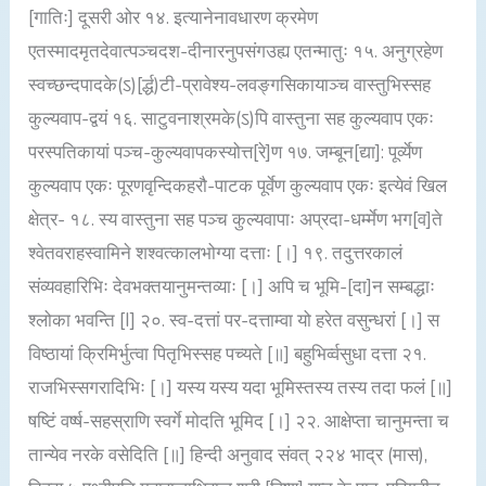
[गातिः] दूसरी ओर १४. इत्यानेनावधारण क्रमेण
एतस्मादमृतदेवात्पञ्चदश-दीनारनुपसंगउह्य एतन्मातुः १५. अनुग्रहेण
स्वच्छन्दपादके(ऽ)[र्द्ध)टी-प्रावेश्य-लवङ्गसिकायाञ्च वास्तुभिस्सह
कुल्यवाप-द्वयं १६. साटुवनाश्रमके(ऽ)पि वास्तुना सह कुल्यवाप एकः
परस्पतिकायां पञ्च-कुल्यवापकस्योत्त[रे]ण १७. जम्बून[द्या]: पूर्व्येण
कुल्यवाप एकः पूरणवृन्दिकहरौ-पाटक पूर्वेण कुल्यवाप एकः इत्येवं खिल
क्षेत्र- १८. स्य वास्तुना सह पञ्च कुल्यवापाः अप्रदा-धर्म्मेण भग[व]ते
श्वेतवराहस्वामिने शश्वत्कालभोग्या दत्ताः [।] १९. तदुत्तरकालं
संव्यवहारिभिः देवभक्तयानुमन्तव्याः [।] अपि च भूमि-[दा]न सम्बद्धाः
श्लोका भवन्ति [I] २०. स्व-दत्तां पर-दत्ताम्वा यो हरेत वसुन्धरां [।] स
विष्ठायां क्रिमिर्भुत्वा पितृभिस्सह पच्यते [॥] बहुभिर्व्वसुधा दत्ता २१.
राजभिस्सगरादिभिः [।] यस्य यस्य यदा भूमिस्तस्य तस्य तदा फलं [॥]
षष्टिं वर्ष्ष-सहस्राणि स्वर्गे मोदति भूमिद [।] २२. आक्षेप्ता चानुमन्ता च
तान्येव नरके वसेदिति [॥] हिन्दी अनुवाद संवत् २२४ भाद्र (मास),