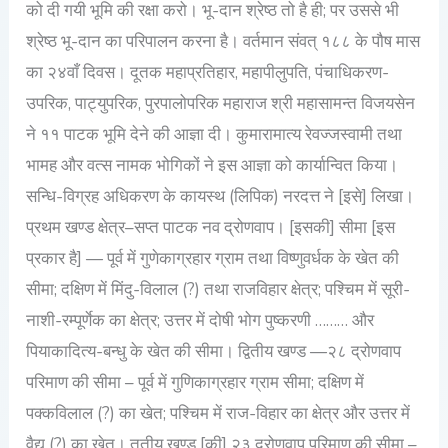
को दी गयी भूमि की रक्षा करो। भू-दान श्रेष्ठ तो है ही; पर उससे भी
श्रेष्ठ भू-दान का परिपालन करना है। वर्तमान संवत् १८८ के पौष मास
का २४वाँ दिवस। दूतक महाप्रतिहार, महापीलुपति, पंचाधिकरण-
उपरिक, पाट्युपरिक, पुरपालोपरिक महाराज श्री महासामन्त विजयसेन
ने ११ पाटक भूमि देने की आज्ञा दी। कुमारामात्य रेवज्जस्वामी तथा
भामह और वत्स नामक भोगिकों ने इस आज्ञा को कार्यान्वित किया।
सन्धि-विग्रह अधिकरण के कायस्थ (लिपिक) नरदत्त ने [इसे] लिखा।
प्रथम खण्ड क्षेत्र–सप्त पाटक नव द्रोणवाप। [इसकी] सीमा [इस
प्रकार है] — पूर्व में गुणेकाग्रहार ग्राम तथा विष्णुवर्धक के खेत की
सीमा; दक्षिण में मिंदु-विलाल (?) तथा राजविहार क्षेत्र; पश्चिम में सूरी-
नाशी-रम्पूर्णेक का क्षेत्र; उत्तर में दोषी भोग पुष्करणी ……… और
पियाकादित्य-बन्धु के खेत की सीमा। द्वितीय खण्ड —२८ द्रोणवाप
परिमाण की सीमा – पूर्व में गुणिकाग्रहार ग्राम सीमा; दक्षिण में
पक्कविलाल (?) का खेत; पश्चिम में राज-विहार का क्षेत्र और उत्तर में
वैद्य (?) का खेत। तृतीय खण्ड [की] २३ द्रोणवाप परिमाण की सीमा –