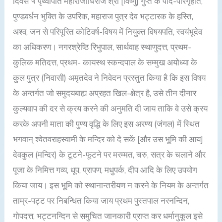
दिवस ५ पृथ्वीपति महाराजाधिराज श्री [विष्णु] गुप्त के पाद-परिगृहीत,
पुण्डवर्धन भुक्ति के उपरिक, महाराज पुत्र देव भट्टारक के हस्ति,
अश्व, जन से परिपूरित कोटिवर्ष-विषय में नियुक्त विषयपति, स्वयंभूदेव
का अधिकरण। नगरश्रेष्ठि रिभुपाल, सार्थवाह स्थाणुदत्त, प्रथम-
कुलिक मतिदत्त, प्रथम- कायस्थ स्कन्दपाल के सम्मुख अयोध्या के
कुल पुत्र (निवासी) अमृतदेव ने निवेदन प्रस्तुत किया है कि इस विषय
के अन्तर्गत जो समुदयबाह्य अप्रहत खिल-क्षेत्र है, उसे तीन दीनार
कुल्यवाप की दर से क्रय करने की अनुमति दी जाय ताकि वे उसे क्रय
करके अपनी माता की पुण्य वृद्धि के लिए इस अरण्य (जंगल) में स्थित
भगवान् श्वेतवराहस्वामी के मन्दिर को दे सकें [और उस भूमि की आय]
देवकुल (मन्दिर) के टूटने-फूटने पर मरम्मत, चरु, सत्र के चलाने और
पूजा के निमित्त गव्य, धूप, प्रापण, मधुपर्क, दीप आदि के लिए उपयोग
किया जाय। इस भूमि को स्थानान्तरीयण न करने के नियम के अन्तर्गत
ताम्र-पट्ट पर निबन्धित किया जाय प्रथम पुस्तपाल नरनन्दिन,
गोपदत्त, भट्टनन्दिन से समुचित जानकारी प्राप्त कर धर्मानुकूल इसे