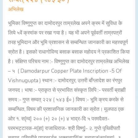
दामोदरपुर
अभिलेख
ताम्रलेख
भूमिका विष्णुगुप्त का दामोदरपुर ताम्रलेख अपने क्रम में सुविधा के
(पाँचवाँ)
लिये ५वें क्रमांक पर रखा गया है। यह भी अपने पूर्ववर्ती ताम्रपत्रों
गुप्त
तरह भूमिदान और भूमि प्रशासन से सम्बन्धित जानकारी का महत्त्वपूर्ण
सम्वत्
स्रोत है। इसको राधागोविन्द बसाक बसाक महोदय ने प्रकाशित किया
२२४
है। संक्षिप्त परिचय नाम :- विष्णुगुप्त का दामोदरपुर ताम्रलेख अभिलेख
(५४३
– ५ ( Damodarpur Copper Plate Inscription -5 Of
ई०
Vishnugupta ) स्थान :- दामोदरपुर, उत्तरी बाँग्लादेश का रंगपुर
)
जनपद। भाषा :- प्राकृत से प्रभावित संस्कृत लिपि :- परवर्ती ब्राह्मी
समय :- गुप्त सम्वत् २२४ ( ५४३ ई० ) विषय :- भूमि क्रय करके से
सम्बन्धित, विषय की प्रशासनिक जानकारी का स्रोत। मूलपाठ एक
ओर १. स[म्व] २०० (+) २० (+) ४ भाद्र-दि ५ परमदैवत-
परमभट्टारक-म[हा] राजाधिराज- श्री विष्णु]- २. गुप्ते पृथिवीपतौ
तत्पाद-परिगृहीते पुण्ड्रवर्द्धन-भुक्तावुपरि[क-महाराज]स्य[महा]- ३.