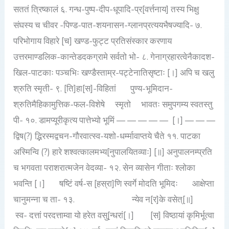
सततं त्रिष्कालं ६. गन्ध-पुष्प-दीप-धूपादि-प्र[वर्त्तनाय] तस्य भिक्षु
संघस्य च चीवर -पिण्ड-पात-शयनासन-ग्लानप्रत्ययभैषज्यादि- ७.
परिभोगाय विहारे [च] खण्ड-फुट्ट प्रतिसंस्कार करणाय
उत्तरमाण्डलिक-कान्तेडदकग्रामे सर्वतो भो- ८. गेनाग्रहारत्वेनैकादश-
खिल-पाटकाः पञ्चभिः खण्डैस्ताम्र-पट्टेनातिसृष्टाः [।] अपि च खलु
श्रुति स्मृती- ९. [ति]हा[स]-विहितां पुण्य-भूमिदान-
श्रुतिमैहिकामुत्तिक-फल-विशेषे स्मृतो भावतः समुपगम्य स्वतस्तु
पी- १०. डामप्यूरीकृत्य पात्तेभ्यो भूमिं — — — — — [।] — — —
द्विष(?) द्भिरस्मद्वचन-गौरवात्स्व-यशो-धर्म्मावाप्तये चैते ११. पाटका
अस्मिन्वि (?) हारे शश्वत्कालमभ्य[नुपालयितव्याः] [॥] अनुपालनम्प्रति
च भगवता पराशरात्मजेन वेदव्या- १२. सेन व्यासेन गीताः श्लोका
भवन्ति [।] षष्टिं वर्ष-स [हस्रा]णि स्वर्गे मोदति भूमिदः आक्षेप्ता
चानुमन्ना च ता- १३. न्येव न[र]के वसेत्[॥]
स्व- दत्तां परदत्ताम्वा यो हरेत वसु[न्धरां[।] [स] विष्ठायां कृमिर्भूत्वा