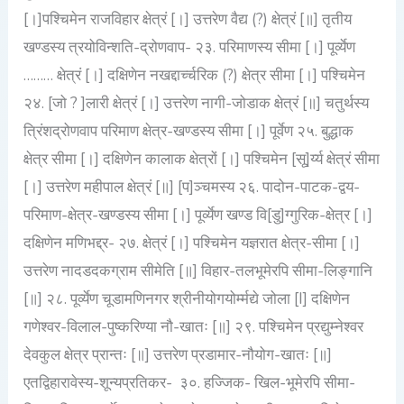
[।]पश्चिमेन राजविहार क्षेत्रं [।] उत्तरेण वैद्य (?) क्षेत्रं [॥] तृतीय
खण्डस्य त्रयोविन्शति-द्रोणवाप- २३. परिमाणस्य सीमा [।] पूर्व्येण
……… क्षेत्रं [।] दक्षिणेन नखद्दार्च्चरिक (?) क्षेत्र सीमा [।] पश्चिमेन
२४. [जो ? ]लारी क्षेत्रं [।] उत्तरेण नागी-जोडाक क्षेत्रं [॥] चतुर्थस्य
त्रिंशद्रोणवाप परिमाण क्षेत्र-खण्डस्य सीमा [।] पूर्वेण २५. बुद्धाक
क्षेत्र सीमा [।] दक्षिणेन कालाक क्षेत्रों [।] पश्चिमेन [सू]र्य्य क्षेत्रं सीमा
[।] उत्तरेण महीपाल क्षेत्रं [॥] [प]ञ्चमस्य २६. पादोन-पाटक-द्वय-
परिमाण-क्षेत्र-खण्डस्य सीमा [।] पूर्व्येण खण्ड वि[डु]ग्गुरिक-क्षेत्र [।]
दक्षिणेन मणिभद्द्र- २७. क्षेत्रं [।] पश्चिमेन यज्ञरात क्षेत्र-सीमा [।]
उत्तरेण नादडदकग्राम सीमेति [॥] विहार-तलभूमेरपि सीमा-लिङ्गानि
[॥] २८. पूर्व्येण चूडामणिनगर श्रीनीयोगयोर्म्मद्ये जोला [I] दक्षिणेन
गणेश्वर-विलाल-पुष्करिण्या नौ-खातः [॥] २९. पश्चिमेन प्रद्युम्नेश्वर
देवकुल क्षेत्र प्रान्तः [॥] उत्तरेण प्रडामार-नौयोग-खातः [॥]
एतद्विहारावेस्य-शून्यप्रतिकर- ३०. हज्जिक- खिल-भूमेरपि सीमा-