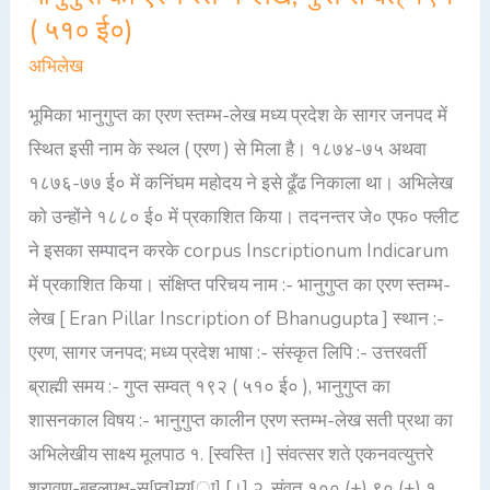
( ५१० ई०)
का
एरण
अभिलेख
स्तम्भ-
भूमिका भानुगुप्त का एरण स्तम्भ-लेख मध्य प्रदेश के सागर जनपद में
लेख,
स्थित इसी नाम के स्थल ( एरण ) से मिला है। १८७४-७५ अथवा
गुप्त
१८७६-७७ ई० में कनिंघम महोदय ने इसे ढूँढ निकाला था। अभिलेख
सम्वत्
को उन्होंने १८८० ई० में प्रकाशित किया। तदनन्तर जे० एफ० फ्लीट
१९१
ने इसका सम्पादन करके corpus Inscriptionum Indicarum
(
में प्रकाशित किया। संक्षिप्त परिचय नाम :- भानुगुप्त का एरण स्तम्भ-
५१०
लेख [ Eran Pillar Inscription of Bhanugupta ] स्थान :-
ई०)
एरण, सागर जनपद; मध्य प्रदेश भाषा :- संस्कृत लिपि :- उत्तरवर्ती
ब्राह्मी समय :- गुप्त सम्वत् १९२ ( ५१० ई० ), भानुगुप्त का
शासनकाल विषय :- भानुगुप्त कालीन एरण स्तम्भ-लेख सती प्रथा का
अभिलेखीय साक्ष्य मूलपाठ १. [स्वस्ति।] संवत्सर शते एकनवत्युत्तरे
श्रावण-बहुलपक्ष-स[प्त]म्य[ा] [।] २. संवत् १०० (+) ९० (+) १