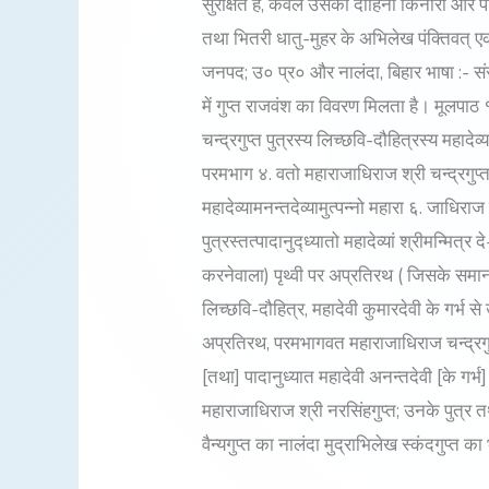
सुरक्षित है, केवल उसका दाहिना किनारा और पी
तथा भितरी धातु-मुहर के अभिलेख पंक्तिवत् एक 
जनपद; उ० प्र० और नालंदा, बिहार भाषा :- संस
में गुप्त राजवंश का विवरण मिलता है। मूलपाठ १.
चन्द्रगुप्त पुत्रस्य लिच्छवि-दौहित्रस्य महादेव्य
परमभाग ४. वतो महाराजाधिराज श्री चन्द्रगुप्तस्तस
महादेव्यामनन्तदेव्यामुत्पन्नो महारा ६. जाधिराज श
पुत्रस्तत्पादानुद्ध्यातो महादेव्यां श्रीमन्मित
करनेवाला) पृथ्वी पर अप्रतिरथ ( जिसके समान को
लिच्छवि-दौहित्र, महादेवी कुमारदेवी के गर्भ से 
अप्रतिरथ, परमभागवत महाराजाधिराज चन्द्रगुप्त;
[तथा] पादानुध्यात महादेवी अनन्तदेवी [के गर्भ] 
महाराजाधिराज श्री नरसिंहगुप्त; उनके पुत्र त
वैन्यगुप्त का नालंदा मुद्राभिलेख स्कंदगुप्त क