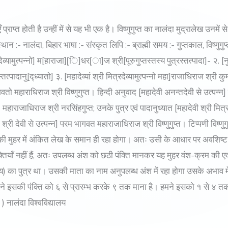
्राप्त होती है उन्हीं में से यह भी एक है। विष्णुगुप्त का नालंदा मुद्रालेख उनमें स
स्थान :- नालंदा, बिहार भाषा :- संस्कृत लिपि :- ब्राह्मी समय :- गुप्तकाल, विष्ण
यामुत्पन्नो] म[हाराजा][ि]धर[ा]ज श्री[पूरुगुप्तस्तस्य पुत्रस्तत्पादा]- २. [नुध्यात
त्पादानु[द्ध्यातो] ३. [महादेव्यां श्री मित्रदेव्यामुत्पन्नो महा]राजाधिराज श्री कु
ो महाराधिराज श्री विष्णुगुप्त। हिन्दी अनुवाद [महादेवी अनन्तदेवी से उत्पन्न] म
्न] महाराजाधिराज श्री नरसिंहगुप्त; उनके पुत्र एवं पादानुध्यात [महादेवी श्री मित
ी श्री देवी से उत्पन्न] परम भागवत महाराजाधिराज श्री विष्णुगुप्त। टिप्पणी विष्ण
य) की मुहर में अंकित लेख के समान ही रहा होगा। अतः उसी के आधार पर अवशिष्ट
क्तियाँ नहीं हैं, अतः उपलब्ध अंश को छठी पंक्ति मानकर यह मुहर वंश-क्रम की
 (तृतीय) का पुत्र था। उसकी माता का नाम अनुपलब्ध अंश में रहा होगा उसके अभा
ं ने इसकी पंक्ति को ६ से प्रारम्भ करके ९ तक माना है। हमने इसको १ से ४ तक क
) नालंदा विश्वविद्यालय