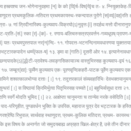
 हस्त्यश्च जन-भोगेनानुवहमा [न] के को [वि]र्ष-विष[ये]च त- ४. न्नियुक्तकेह-व
ह- स्थाणुदत्त प्रथमकुलिक-मतिदत्त प्रथमकायस्थ-स्कन्दपाल पुरोगे [स]व्य][वह]र
ा- ७. णां त्रिदीनारिक्य-कुल्यवाप-विक्रयो(ऽ)नुवृत्तः[I] तदर्हथ मत्तो दीनारानुपसंगृह
ट-प्रति-[सं.] स्का [र]-[क]- ९. रणाय-बलिचरुसत्रप्रवर्त्तन-गव्यधूपष्ःप्रापण-म
ति [I] यतः प्रथमपुस्तपाल नर[न]न्दि- ११. गोपदत्त-भटनन्दिनामवधारणया युक्ततया ध[र्
रमभट्टारकपादेन धर्म्म[फल-ष] १३. ड्मा वा [गातिः] दूसरी ओर १४. इत्यानेनावध
्छन्दपादके(ऽ)[र्द्ध)टी-प्रावेश्य-लवङ्गसिकायाञ्च वास्तुभिस्सह कुल्यवाप-द्वयं 
. जम्बून[द्या]: पूर्व्येण कुल्यवाप एकः पूरणवृन्दिकहरौ-पाटक पूर्वेण कुल्यवाप एकः
्वामिने शश्वत्कालभोग्या दत्ताः [।] १९. तदुत्तरकालं संव्यवहारिभिः देवभक्तयानुमन
वसुन्धरां [।] स विष्ठायां क्रिमिर्भुत्वा पितृभिस्सह पच्यते [॥] बहुभिर्व्वसुधा दत्त
्राणि स्वर्गे मोदति भूमिद [।] २२. आक्षेप्ता चानुमन्ता च तान्येव नरके वसेदिति 
के पाद-परिगृहीत, पुण्डवर्धन भुक्ति के उपरिक, महाराज पुत्र देव भट्टारक के हस्त
्रेष्ठि रिभुपाल, सार्थवाह स्थाणुदत्त, प्रथम-कुलिक मतिदत्त, प्रथम- कायस्थ 
ै कि इस विषय के अन्तर्गत जो समुदयबाह्य अप्रहत खिल-क्षेत्र है, उसे तीन दीन