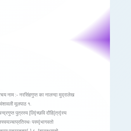
रिचय नाम :- नरसिंहगुप्त का नालन्दा मुद्रालेख
 वंशावली मूलपाठ १.
द्रगुप्त पुत्रस्य [लि]च्छवि दौहि[त्र]स्य
 ४. [स्स्वयञ्चाप्रतिरथः परम]भागवतो