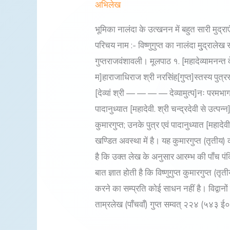
का
अभिलेख
नालंदा
भूमिका नालंदा के उत्खनन में बहुत सारी मुद्राएँ प
मुद्रालेख
परिचय नाम :- विष्णुगुप्त का नालंदा मु्द्रालेख 
गुप्तराजवंशावली। मूलपाठ १. [महादेव्यामनन्त देव्
म]हाराजाधिराज श्री नरसिंह[गुप्त]स्तस्य पुत्रस्त
[देव्यां श्री — — — — देव्यामुत्प]नः परमभागवत
पादानुध्यात [महादेवी. श्री चन्द्रदेवी से उत्पन
कुमारगुप्त; उनके पुत्र एवं पादानुध्यात [महादेव
खण्डित अवस्था में है। यह कुमारगुप्त (तृती
है कि उक्त लेख के अनुसार आरम्भ की पाँच पं
बात ज्ञात होती है कि विष्णुगुप्त कुमारगुप्त
करने का सम्प्रति कोई साधन नहीं है। विद्वानो
ताम्रलेख (पाँचवाँ) गुप्त सम्वत् २२४ (५४३ ई० 