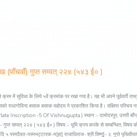
लेख (पाँचवाँ) गुप्त सम्वत् २२४ (५४३ ई० )
े क्रम में सुविधा के लिये ५वें क्रमांक पर रखा गया है। यह भी अपने पूर्ववर्ती त
 इसको राधागोविन्द बसाक बसाक महोदय ने प्रकाशित किया है। संक्षिप्त परिचय नाम
nscription -5 Of Vishnugupta ) स्थान :- दामोदरपुर, उत्तरी बाँग्लाद
समय :- गुप्त सम्वत् २२४ ( ५४३ ई० ) विषय :- भूमि क्रय करके से सम्बन्धित, व
 परमदैवत-परमभट्टारक-म[हा] राजाधिराज- श्री विष्णु]- २. गुप्ते पृथिवीपतौ तत्