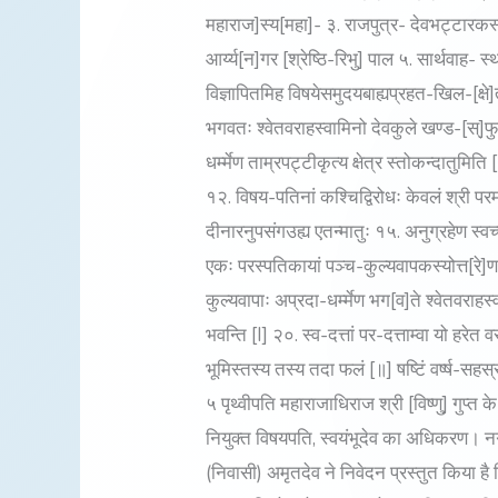
२२४
महाराज]स्य[महा]- ३. राजपुत्र- देवभट्टारकस्य
(५४३
आर्य्य[न]गर [श्रेष्ठि-रिभु] पाल ५. सार्थवा
ई०
विज्ञापितमिह विषयेसमुदयबाह्यप्रहत-खिल-[क्षे]त्र
)
भगवतः श्वेतवराहस्वामिनो देवकुले खण्ड-[स्]फु
धर्म्मेण ताम्रपट्टीकृत्य क्षेत्र स्तोकन्दातुमि
१२. विषय-पतिनां कश्चिद्विरोधः केवलं श्री प
दीनारनुपसंगउह्य एतन्मातुः १५. अनुग्रहेण स्वच
एकः परस्पतिकायां पञ्च-कुल्यवापकस्योत्त[रे]ण १७
कुल्यवापाः अप्रदा-धर्म्मेण भग[व]ते श्वेतवराहस
भवन्ति [I] २०. स्व-दत्तां पर-दत्ताम्वा यो हरेत 
भूमिस्तस्य तस्य तदा फलं [॥] षष्टिं वर्ष्ष-सहस
५ पृथ्वीपति महाराजाधिराज श्री [विष्णु] गुप्त 
नियुक्त विषयपति, स्वयंभूदेव का अधिकरण। नगरश
(निवासी) अमृतदेव ने निवेदन प्रस्तुत किया ह