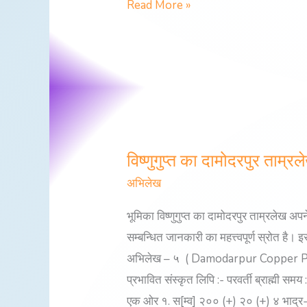
Read More »
विष्णुगुप्त का दामोदरपुर ताम्र
विष्णुगुप्त
का
अभिलेख
दामोदरपुर
भूमिका विष्णुगुप्त का दामोदरपुर ताम्रलेख अपन
ताम्रलेख
सम्बन्धित जानकारी का महत्त्वपूर्ण स्रोत है।
(पाँचवाँ)
अभिलेख – ५ ( Damodarpur Copper Plate I
गुप्त
प्रभावित संस्कृत लिपि :- परवर्ती ब्राह्मी 
सम्वत्
एक ओर १. स[म्व] २०० (+) २० (+) ४ भाद्र-दि ५