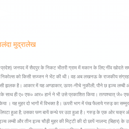
ालंदा मुद्रालेख
रदेश) जनपद में सैदपुर के निकट भीतरी ग्राम में मकान के लिए नींव खोदते सम
 निकोल्स को किसी सज्जन ने भेंट की थी। वह अब लखनऊ के राजकीय संग्रहालय
 झलक है। आकार में यह अण्डाकार, ऊपर-नीचे नुकीली, पौने छ इञ्च लम्बी और 
उनके साथ ही ए० एफ० आर० हार्न ने भी उसे प्रकाशित किया। तत्पश्चात् जे० एफ०
या । यह मुहर दो भागों में विभक्त है। ऊपरी भाग में पंख फैलाये गरुड़ का स
साँप लिपटा हुआ है; उसका फण बायें कन्धे पर उठा हुआ है। गरुड़ के एक ओर चक
्च लम्बी और तीन इञ्च चौड़ी मुहर की मिट्टी की दो छापें नालन्द (बिहार) के उत्