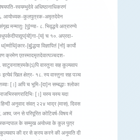
िषयपति-स्वयम्भुदेवे अधिष्ठानाधिकरणं
ति ६. आयोध्यक-कुलपुत्रक-अमृतदेवेन
्य मन्मातुः [पु]ण्या- ८. भिवृद्धये अत्रारण्ये
धुपर्कदीपाद्युप[यो]गा-[य] च १०. अप्रदा-
म्माधि]कार-[बु]द्धया विज्ञापितं [नो] कार्यो
ारण क्रमेण एतस्मादमृतदेवात्पञ्चदश-
१६. साटुवनाश्रमके(ऽ)पि वास्तुना सह कुल्यवाप
 इत्येवं खिल क्षेत्र- १८. स्य वास्तुना सह पञ्च
्तव्याः [।] अपि च भूमि-[दा]न सम्बद्धाः श्लोका
ा २१. राजभिस्सगरादिभिः [।] यस्य यस्य यदा
[॥] हिन्दी अनुवाद संवत् २२४ भाद्र (मास), दिवस
ि, अश्व, जन से परिपूरित कोटिवर्ष-विषय में
स्कन्दपाल के सम्मुख अयोध्या के कुल पुत्र
ार कुल्यवाप की दर से क्रय करने की अनुमति दी