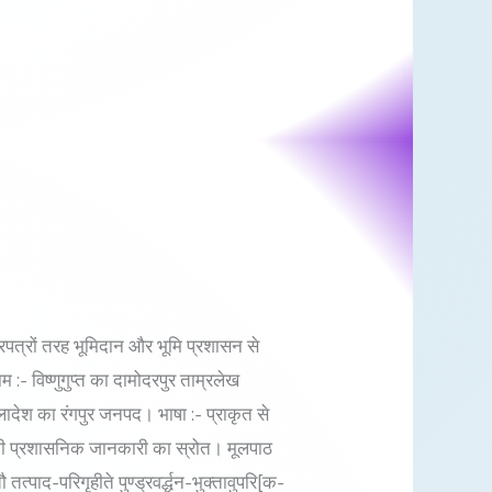
ाम्रपत्रों तरह भूमिदान और भूमि प्रशासन से
 :- विष्णुगुप्त का दामोदरपुर ताम्रलेख
ेश का रंगपुर जनपद। भाषा :- प्राकृत से
िषय की प्रशासनिक जानकारी का स्रोत। मूलपाठ
पाद-परिगृहीते पुण्ड्रवर्द्धन-भुक्तावुपरि[क-