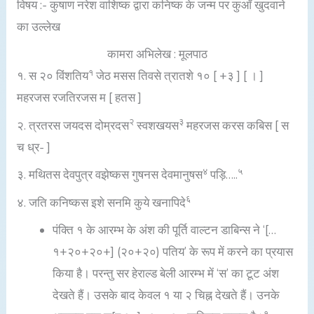
विषय :-
कुषाण नरेश वाशिष्क द्वारा कनिष्क के जन्म पर कुआँ खुदवाने
का उल्लेख
कामरा अभिलेख : मूलपाठ
१
१. स २० विंशतिय
जेठ मसस तिवसे त्रातशे १० [ +३ ] [ । ]
महरजस रजतिरजस म [ हतस ]
२
३
२. त्रतरस जयदस दोम्रदस
स्वशखयस
महरजस करस कबिस [ स
च ध्र- ]
४
५
३. मथितस देवपुत्र वझेष्कस गुषनस देवमानुषस
पड़ि…..
६
४. जति कनिष्कस इशे सनमि कुये खनापिदे
पंक्ति १ के आरम्भ के अंश की पूर्ति वाल्टन डाबिन्स ने ‘[…
१+२०+२०+] (२०+२०) पतिय’ के रूप में करने का प्रयास
किया है। परन्तु सर हेराल्ड बेली आरम्भ में ‘स’ का टूट अंश
देखते हैं। उसके बाद केवल १ या २ चिह्न देखते हैं। उनके
१