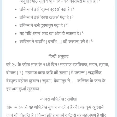
अनुसार पाठ स[व १०]+१०+१० कतियस मासस है।
२
डबिन्स ने इसे ‘द्रम्म ब्रदस’ पढ़ा है।
३
डबिन्स ने इसे ‘स्वश खलस’ पढ़ा है।
४
डबिन्स ने उसे दुरमानुष पढ़ा है।
५
यह ‘पढि थपन’ शब्द का अंश हो सकता है।
६
डाबिन्स ने खदभि [ दनभि …] की कल्पना की है।
हिन्दी अनुवाद
वर्ष २० के ज्येष्ठ मास के १३वें दिन ! महाराज रजतिराज, महान्, त्राता,
दोमात ( ? ), महाराज कारा कवि की शाखा [ में उत्पन्न ] सद्धार्मिक,
देवपुत्र वझेष्क कुशाण ( खुषण ) देवमानुष ने.. …. कनिष्क के जन्म के
इस क्षण कुआँ खुदवाया।
कामरा अभिलेख : समीक्षा
सामान्य रूप से यह अभिलेख कुषाण कालीन है और यह कूप खुदवाये
जाने की विज्ञप्ति है। किन्तु इतिहास की दृष्टि से यह महत्त्वपूर्ण है और