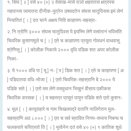
१. सिघं [ ॥ ] वसे ४० (+) २ वेसाख-मासे राञो क्षहरातस क्षत्रपस
नहपानस जामातरा दीनीक-पुत्रेन उषवदतेन संघस चातुदिसस इमं लेणं
नियातितं [ । ] दत चाने अक्षय निवि काहापण-सहस्रा-
२. नि त्रोणि ३००० संघस चातुदिवस ये इयस्मि लेणे वसांतानं भविसंति
चिवरिक कुशाणमूले च [ । ] एते च काहापणा प्रयुता गोवधनं वाथवासु
श्रेणिसु [ । ] कोलीक निकाये २००० वृधि पडिक शत अपर कोलीक
निका-
३. ये १००० वधि पा [ यू ] न- [ प ] डिक शत [ । ] एते च काहापणा [ अ
] पडिदातवा वधि-भोजा [ । ] एतो चिवरिक-सहस्रानि बे २००० ये
पडिके सते [ । ] एतो मम लेणे वसवुथान भिखुनं वीसाय एकीकस
चिवरिक वारसक [ । ] य सहस्त्र प्रयुतं पायुन पडिके शते एतो कुशन-
४. मूल [ । ] कापूराहारे च गाम चिखलपद्रे दतानि नालिगेरान मुल-
सहस्राणि अठ ८००० [ । ] एत च सर्व स्रावित निगम-सभाय निबन्ध च
फलकवारे चरित्रतो ति [ । ] भूयोनेन दतं वसे ४० (+) १ कातिक शूधे