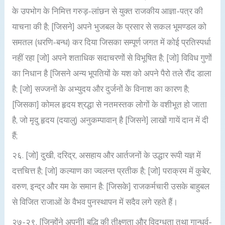
के उपभोग के निमित्त गरुड़-लांछन से युक्त राजकीय आज्ञा-पत्र की
याचना की है; [जिसने] अपने भुजबल के प्रसार से सकल भूमण्डल को
समतल (धरणि-बन्ध) कर दिया जिसका सम्पूर्ण जगत में कोई प्रतिस्पर्धा
नहीं रहा [जो] अपने शताधिक सदाचरणों से विभूषित है; [जो] विविध गुणों
का निधान है [जिसने अन्य भूपतियों के यश को अपने पैरो तले रौंद डाला
है; [जो] सज्जनों के अभ्युदय और दुर्जनों के विनाश का कारण है;
[जिसका] कोमल हृदय श्रद्धा से नतमस्तक लोगों के वशीभूत हो जाता
है, जो मृदु हृदय (दयालु) अनुकम्पावान् है [जिसने] लाखों गायें दान में दी
हैं;
२६. [जो] दुखी, दरिद्र, असहाय और आर्तजनों के उद्धार रूपी यज्ञ में
दत्तचित्त है; [जो] कल्याण का ज्वलन्त प्रतीक है; [जो] पराक्रम में कुबेर,
वरुण, इन्द्र और यम के समान है: [जिसके] राजकर्मचारी उसके बाहुबल
से विजित राजाओं के वैभव पुनस्थापन में सदैव लगे रहते हैं।
२७-२९. [जिन्होंने अपनी] बुद्धि की तीक्ष्णता और विदग्धता तथा गान्धर्व-