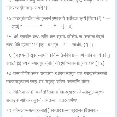
२
ग[णपत्यादीननान्- संगरे]
[I]
१४ दण्डेर्ग्राहयतैव कोतकुलजं पुष्पास्वये क्रीडता सूर्य्ये [नित्य (?) * —
— तटा] * — — — * — — * — [॥ ७]
१५. धर्म-प्राचीर-बन्धः शशि-कर-शुचयः कीर्त्तयः स-प्रताना वैदुष्यं
तत्व-भेदि प्रशम *** [कु—व* मुत्— * — णार्थम्] (?) [।]
१६. [अद्ध्येयः] सूक्त-मार्ग्गः कवि-मति-विभवोत्सारणं चापि काव्यं को नु
स्याद्यो (ऽ) स्य न स्याद्गुण-(मति)-विदुषां ध्यान-पात्रं य एकः [॥ ८]
१७. तस्य विविध समर-शतावरण-दक्षस्य स्वभुज-बल-पराक्रमैकबन्धोः
पराकमाङ्कस्य परशु-शर-शङ्कु-शक्ति-प्रासासि-तोमर-
१८. भिन्दिपाल-न[ ]च-वैतस्तिकाद्यनेक-प्रहरण-विरूढाकुल-व्रण-
शताङ्क-शोभा-समुदयोप चित-कान्ततर-वर्ष्मणः
१९. कौसलक-महेन्द्र-माह[ ]कान्तारक-व्याघ्रराज-कौरालक-