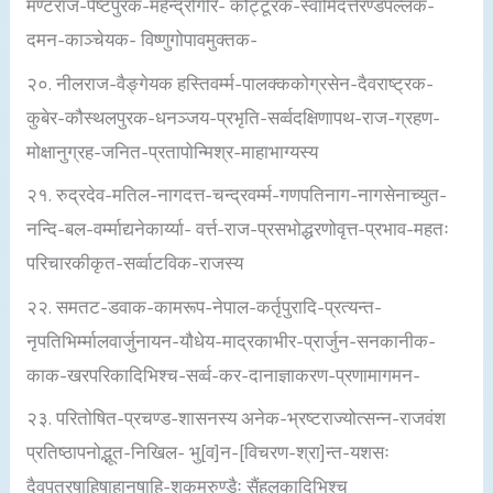
मण्टराज-पैष्टपुरक-महेन्द्रगिरि- कौट्टूरक-स्वामिदत्तैरण्डपल्लक-
दमन-काञ्चेयक- विष्णुगोपावमुक्तक-
२०. नीलराज-वैङ्गेयक हस्तिवर्म्म-पालक्ककोग्रसेन-दैवराष्ट्रक-
कुबेर-कौस्थलपुरक-धनञ्जय-प्रभृति-सर्व्वदक्षिणापथ-राज-ग्रहण-
मोक्षानुग्रह-जनित-प्रतापोन्मिश्र-माहाभाग्यस्य
२१. रुद्रदेव-मतिल-नागदत्त-चन्द्रवर्म्म-गणपतिनाग-नागसेनाच्युत-
नन्दि-बल-वर्म्माद्यनेकार्य्या- वर्त्त-राज-प्रसभोद्धरणोवृत्त-प्रभाव-महतः
परिचारकीकृत-सर्व्वाटविक-राजस्य
२२. समतट-डवाक-कामरूप-नेपाल-कर्तृपुरादि-प्रत्यन्त-
नृपतिभिर्म्मालवार्जुनायन-यौधेय-माद्रकाभीर-प्रार्जुन-सनकानीक-
काक-खरपरिकादिभिश्च-सर्व्व-कर-दानाज्ञाकरण-प्रणामागमन-
२३. परितोषित-प्रचण्ड-शासनस्य अनेक-भ्रष्टराज्योत्सन्न-राजवंश
प्रतिष्ठापनोद्भूत-निखिल- भु[व]न-[विचरण-श्रा]न्त-यशसः
दैवपुत्रषाहिषाहानुषाहि-शकमुरुण्डैः सैंहलकादिभिश्च