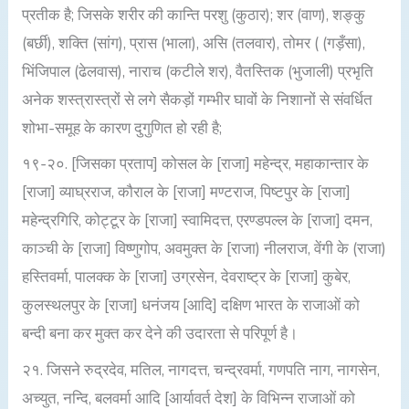
प्रतीक है; जिसके शरीर की कान्ति परशु (कुठार); शर (वाण), शङ्कु
(बर्छी), शक्ति (सांग), प्रास (भाला), असि (तलवार), तोमर ( (गड़ँसा),
भिंजिपाल (ढेलवास), नाराच (कटीले शर), वैतस्तिक (भुजाली) प्रभृति
अनेक शस्त्रास्त्रों से लगे सैकड़ों गम्भीर घावों के निशानों से संवर्धित
शोभा-समूह के कारण दुगुणित हो रही है;
१९-२०. [जिसका प्रताप] कोसल के [राजा] महेन्द्र, महाकान्तार के
[राजा] व्याघ्रराज, कौराल के [राजा] मण्टराज, पिष्टपुर के [राजा]
महेन्द्रगिरि, कोट्टूर के [राजा] स्वामिदत्त, एरण्डपल्ल के [राजा] दमन,
काञ्ची के [राजा] विष्णुगोप, अवमुक्त के [राजा) नीलराज, वेंगी के (राजा)
हस्तिवर्मा, पालक्क के [राजा] उग्रसेन, देवराष्ट्र के [राजा] कुबेर,
कुलस्थलपुर के [राजा] धनंजय [आदि] दक्षिण भारत के राजाओं को
बन्दी बना कर मुक्त कर देने की उदारता से परिपूर्ण है।
२१. जिसने रुद्रदेव, मतिल, नागदत्त, चन्द्रवर्मा, गणपति नाग, नागसेन,
अच्युत, नन्दि, बलवर्मा आदि [आर्यावर्त देश] के विभिन्न राजाओं को