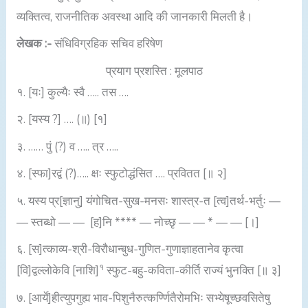
व्यक्तित्व, राजनीतिक अवस्था आदि की जानकारी मिलती है।
लेखक :-
संधिविग्रहिक सचिव हरिषेण
प्रयाग प्रशस्ति : मूलपाठ
१. [यः] कुल्यैः स्वै ….. तस ….
२. [यस्य ?] …. (॥) [१]
३. …… पुं (?) व ….. त्र …..
४. [स्फा]रद्वं (?)….. क्षः स्फुटोद्धंसित …. प्रवितत [॥ २]
५. यस्य प्र[ज्ञानु] यंगोचित-सुख-मनसः शास्त्र-त [त्व]तर्थ-भर्तुः —
— स्तब्धो — — [ह]नि **** — नोच्छृ — — * — — [।]
६. [स]त्काव्य-श्री-विरौधान्बुध-गुणित-गुणाज्ञाहतानेव कृत्वा
१
[वि]द्वल्लोकेवि [नाशि]
स्फुट-बहु-कविता-कीर्ति राज्यं भुनक्ति [॥ ३]
७. [आर्ये]हीत्युपगुह्य भाव-पिशुनैरुत्कर्ण्णितैरोमभिः सभ्येषूच्छवसितेषु