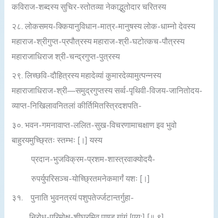
कविराज-शब्दस्य सुचिर-स्तोतव्या नेकाद्भुतोदार चरितस्य
२८. लोकसमय-क्कियानुविधान-मात्र-मानुषस्य लोक-धाम्नो देवस्य
महाराज-श्रीगुप्त-प्रपौत्रस्य महाराज-श्री-घटोत्कच-पौत्रस्य
महाराजाधिराज श्री-चन्द्रगुप्त-पुत्रस्य
२९. लिच्छवि-दौहित्रस्य महादेव्यां कुमारदेव्यामुत्पन्नस्य
महाराजाधिराज-श्री—समुद्रगुप्तस्य सर्व्व-पृथिवी-विजय-जानितोदय-
व्याप्त-निखिलावनितलां कीर्तिमितस्त्रिदशपति-
३०. भवन-गमनावाप्त-ललित-सुख-विचरणामाचक्षाण इव भुवो
बाहुरयमुच्छ्रितः स्तम्भः [।] यस्य
प्रदान-भुजविक्रम-प्रशम-शास्त्रवाक्योदयै-
रुपर्युपरिसञ्च-योच्छ्रितमनेकमार्गं यशः [।]
३१. पुनाति भुवनत्रयं पशुपतेर्ज्जटान्तर्गुहा-
निरोध-परिमोक्ष-शीघ्रमिव पाण्डु गांगं [पयः] [॥ ९]