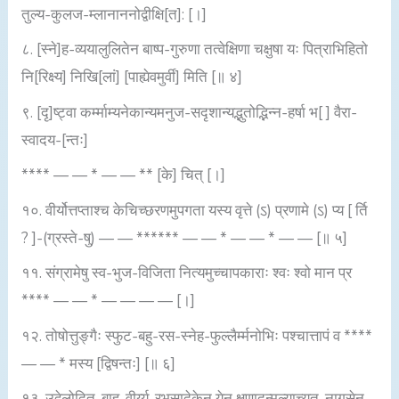
तुल्य-कुलज-म्लानाननोद्वीक्षि[त]: [।]
८. [स्ने]ह-व्ययालुलितेन बाष्प-गुरुणा तत्वेक्षिणा चक्षुषा यः पित्राभिहितो
नि[रिक्ष्य] निखि[लां] [पाह्येवमुर्वी] मिति [॥ ४]
९. [दृ]ष्ट्वा कर्म्माम्यनेकान्यमनुज-सदृशान्यद्भुतोद्भिन्न-हर्षा भ[ ] वैरा-
स्वादय-[न्तः]
**** — — * — — ** [के] चित् [।]
१०. वीर्योत्तप्ताश्च केचिच्छरणमुपगता यस्य वृत्ते (ऽ) प्रणामे (ऽ) प्य [ र्ति
? ]-(ग्रस्ते-षु) — — ****** — — * — — * — — [॥ ५]
११. संग्रामेषु स्व-भुज-विजिता नित्यमुच्चापकाराः श्वः श्वो मान प्र
**** — — * — — — — [।]
१२. तोषोत्तुङ्गैः स्फुट-बहु-रस-स्नेह-फुल्लैर्म्मनोभिः पश्चात्तापं व ****
— — * मस्य [द्विषन्तः] [॥ ६]
१३. उद्वेलोदित-बाहु-वीर्य्य-रभसादेकेन येन क्षणादुन्मूल्याच्युत-नागसेन-