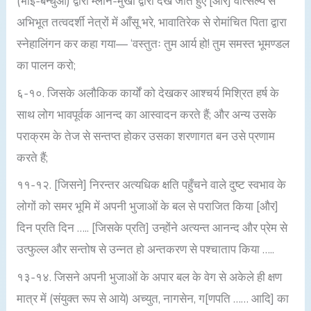
(भाई-बन्धुओं) द्वारा म्लान-मुखों द्वारा देखे जाते हुए [और] वात्सल्य से
अभिभूत तत्वदर्शी नेत्रों में आँसू भरे, भावातिरेक से रोमांचित पिता द्वारा
स्नेहालिंगन कर कहा गया— ‘वस्तुतः तुम आर्य हो! तुम समस्त भूमण्डल
का पालन करो;
६-१०. जिसके अलौकिक कार्यों को देखकर आश्चर्य मिश्रित हर्ष के
साथ लोग भावपूर्वक आनन्द का आस्वादन करते हैं; और अन्य उसके
पराक्रम के तेज से सन्तप्त होकर उसका शरणागत बन उसे प्रणाम
करते हैं;
११-१२. [जिसने] निरन्तर अत्यधिक क्षति पहुँचने वाले दुष्ट स्वभाव के
लोगों को समर भूमि में अपनी भुजाओं के बल से पराजित किया [और]
दिन प्रति दिन ….. [जिसके प्रति] उन्होंने अत्यन्त आनन्द और प्रेम से
उत्फुल्ल और सन्तोष से उन्नत हो अन्तकरण से पश्चाताप किया …..
१३-१४. जिसने अपनी भुजाओं के अपार बल के वेग से अकेले ही क्षण
मात्र में (संयुक्त रूप से आये) अच्युत, नागसेन, ग[णपति …… आदि] का