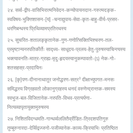
२४. सर्व्व-द्वीप-वासिभिरात्मनिवेदन-कन्योपायनदान-गरुत्मदङ्क-
स्वविषय-भुक्त्तिशासन-[य] -चनाद्युपाय-सेवा-कृत-बाहु-वीर्य-प्रसर-
धरणिबन्धस्य प्रिथिव्यामप्रतिरथस्य
२५. सुचरित-शतालङ्कृतानेक-गुण-गणोत्सिक्तिभिश्चरण-तल-
प्रमृष्टान्यनरपतिकीर्तेः साद्ध्य- साधूदय-प्रलय-हेतु-पुरुषस्याचिन्त्यस्य
भक्त्यावनति-मात्र-ग्राह्य-मृदु-हृदयस्यानुकम्पावतो-(ऽ) नेक-गो-
शतसहस्र-प्रदायिनः
३
२६. [कृ]पण-दीनानाथातुर जनोद्धरण-सत्र
दीक्षाभ्युपगत-मनसः
समिद्धस्य विग्रहवतो लोकानुग्रहस्य धनदं वरुणेन्द्रान्तक-समस्य
स्वभुज-बल-विजितानेक-नरपति-विभव-प्रत्यर्पणा-
नित्यव्यापृतायुक्तमुरुषस्य
२७. निशितविदग्धमति-गान्धर्व्वललितैर्व्रीडित-त्रिदशपतिगुरु
तुम्बुरुनारदा-देर्व्विद्वज्जनो-पजीव्यानेक-काव्य-क्रियाभिः प्रतिष्ठित